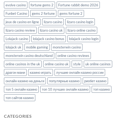
evolve casino
fortune gems 2
Fortune rabbit demo 2026
Funbet Casino
gems 2 fortune
gems fortune 2
jeux de casino en ligne
lizaro casino
lizaro casino login
lizaro casino review
lizaro casino uk
lizaro online casino
Lolajack casino
lolajack casino bonus
lolajack casino login
lolajack uk
mobile gaming
monsterwin casino
monsterwin casino deutschland
online casino reviews
online casinos in the uk
online casino uk
style
uk online casinos
драгон мани
казино играть
лучшие онлайн казино россии
онлайн казино на деньги
популярные казино
риобет казино
топ 5 онлайн казино
топ 10 лучших онлайн казино
топ казино
топ сайтов казино
CATEGORIES