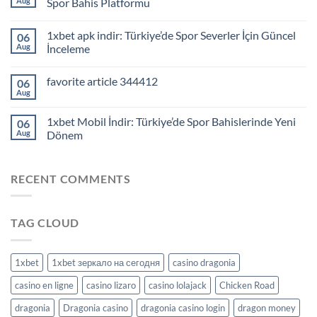
Aug
Spor Bahis Platformu
1xbet apk indir: Türkiye’de Spor Severler İçin Güncel
06
Aug
İnceleme
favorite article 344412
06
Aug
1xbet Mobil İndir: Türkiye’de Spor Bahislerinde Yeni
06
Aug
Dönem
RECENT COMMENTS
TAG CLOUD
1xbet
1xbet зеркало на сегодня
casino dragonia
casino en ligne
casino lizaro
casino lolajack
Chicken Road
dragonia
Dragonia casino
dragonia casino login
dragon money