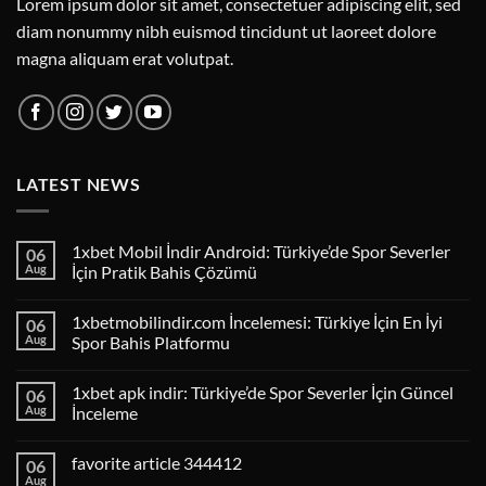
Lorem ipsum dolor sit amet, consectetuer adipiscing elit, sed
diam nonummy nibh euismod tincidunt ut laoreet dolore
magna aliquam erat volutpat.
LATEST NEWS
1xbet Mobil İndir Android: Türkiye’de Spor Severler
06
Aug
İçin Pratik Bahis Çözümü
1xbetmobilindir.com İncelemesi: Türkiye İçin En İyi
06
Aug
Spor Bahis Platformu
1xbet apk indir: Türkiye’de Spor Severler İçin Güncel
06
Aug
İnceleme
favorite article 344412
06
Aug