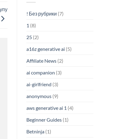
упу
! Без рубрики
(7)
1
(8)
25
(2)
a16z generative ai
(5)
Affiliate News
(2)
ai companion
(3)
ai-girlfriend
(3)
anonymous
(9)
aws generative ai 1
(4)
Beginner Guides
(1)
Betninja
(1)