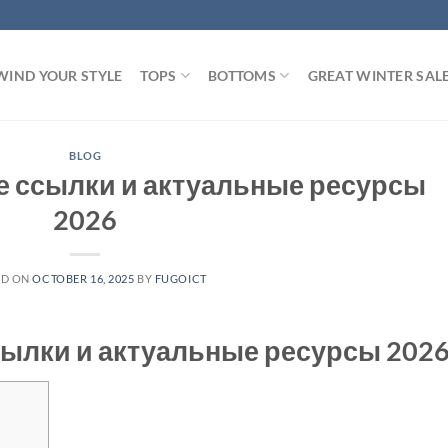
WIND YOUR STYLE
TOPS
BOTTOMS
GREAT WINTER SAL
BLOG
е ссылки и актуальные ресурсы
2026
ED ON
OCTOBER 16, 2025
BY
FUGOICT
сылки и актуальные ресурсы 202