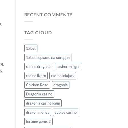
Odhalte
BetBuffoon
příznivé
Casino
kurzy:
RECENT COMMENTS
Výzva
то
v
hazardních
TAG CLOUD
hrách
Malina
Casino
1xbet
1xbet зеркало на сегодня
я,
casino dragonia
casino en ligne
ть
casino lizaro
casino lolajack
Chicken Road
dragonia
Dragonia casino
dragonia casino login
dragon money
evolve casino
fortune gems 2