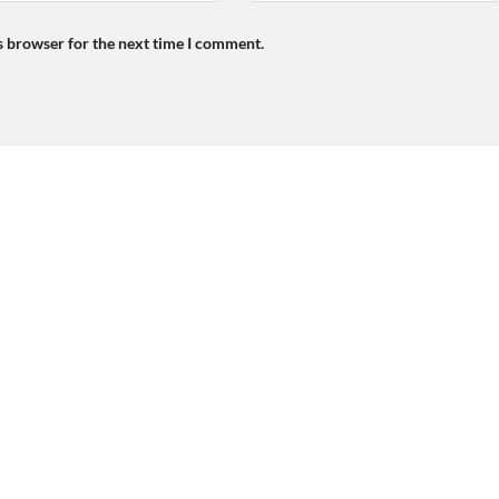
s browser for the next time I comment.