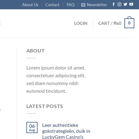
About Us
Contact
FAQ
Newsletter
0
LOGIN
CART /
₨
0
E
ABOUT
Lorem ipsum dolor sit amet,
consectetuer adipiscing elit,
sed diam nonummy nibh
euismod tincidunt.
LATEST POSTS
6
Leer authentieke
06
Aug
gokstrategieën, duik in
LuckyGem Casino’s