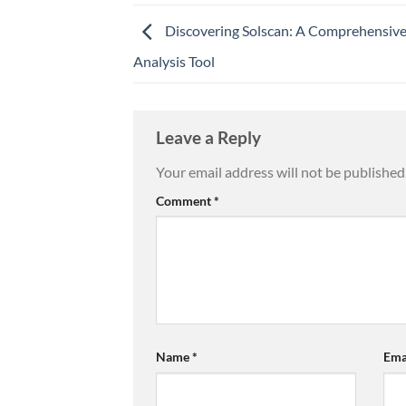
Discovering Solscan: A Comprehensiv
Analysis Tool
Leave a Reply
Your email address will not be published
Comment
*
Name
*
Ema