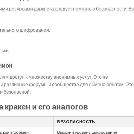
ими ресурсами даркнета следует помнить о безопасности. В
ительного шифрования.
ьки.
нион
лям доступ к множеству анонимных услуг. Это не
ны различные форумы и сообщества для обмена опытом. Это
 и безопасной.
 кракен и его аналогов
БЕЗОПАСНОСТЬ
, криптообмен
Высокий уровень шифрования