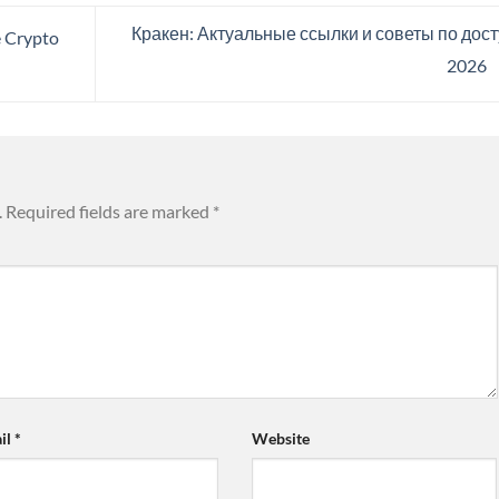
Кракен: Актуальные ссылки и советы по дост
e Crypto
2026
.
Required fields are marked
*
il
*
Website