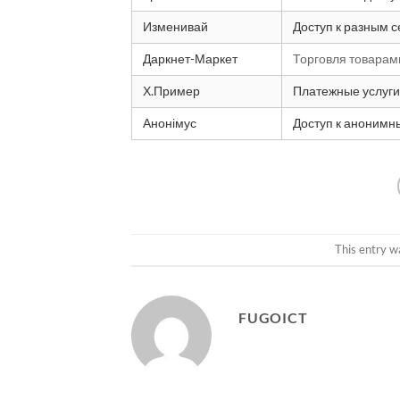
Изменивай
Доступ к разным 
Даркнет-Маркет
Торговля товарам
Х.Пример
Платежные услуги
Анонімус
Доступ к анонимн
This entry w
FUGOICT