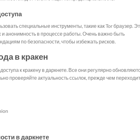
доступа
ьзовать специальные инструменты, такие как Tor браузер. Э
 и анонимность в процессе работы. Очень важно быть
дациям по безопасности, чтобы избежать рисков.
ода в кракен
оступа к кракену в даркнете. Все они регулярно обновляютс
ьно проверяйте актуальность ссылок, прежде чем переходи
nion
ости в даркнете