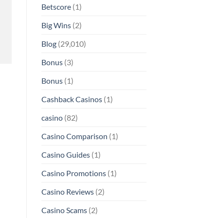
Betscore
(1)
Big Wins
(2)
Blog
(29,010)
Bonus
(3)
Bonus
(1)
Cashback Casinos
(1)
casino
(82)
Casino Comparison
(1)
Casino Guides
(1)
Casino Promotions
(1)
Casino Reviews
(2)
Casino Scams
(2)