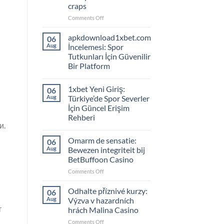
craps
on
Comments Off
Leer
authentieke
apkdownload1xbet.com
06
gokstrategieën,
Aug
İncelemesi: Spor
duik
Tutkunları İçin Güvenilir
in
Bir Platform
LuckyGem
Casino’s
craps
1xbet Yeni Giriş:
06
Aug
Türkiye’de Spor Severler
İçin Güncel Erişim
Rehberi
и.
Omarm de sensatie:
06
Aug
Bewezen integriteit bij
BetBuffoon Casino
on
Comments Off
Omarm
de
Odhalte příznivé kurzy:
06
sensatie:
Aug
Výzva v hazardních
Bewezen
т
hrách Malina Casino
integriteit
on
Comments Off
bij