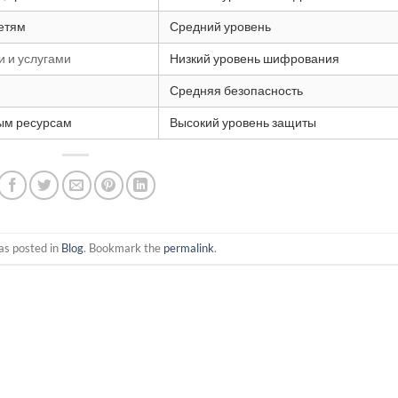
сетям
Средний уровень
и и услугами
Низкий уровень шифрования
Средняя безопасность
ым ресурсам
Высокий уровень защиты
as posted in
Blog
. Bookmark the
permalink
.