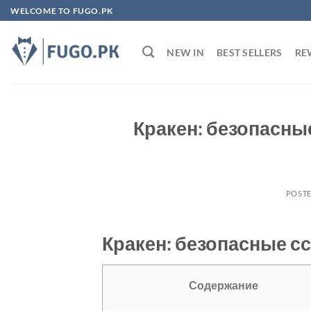
Skip
WELCOME TO FUGO.PK
to
content
NEW IN
BEST SELLERS
RE
Кракен: безопасны
POST
Кракен: безопасные с
Содержание