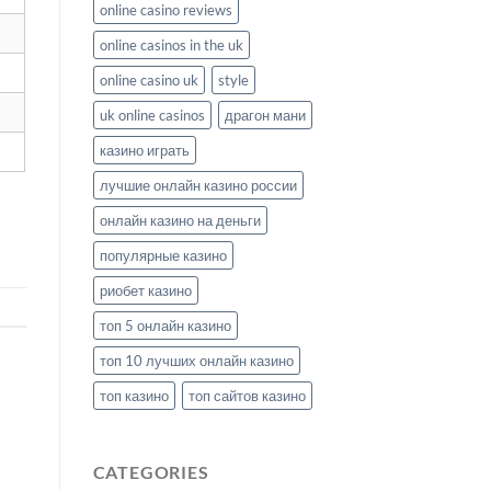
online casino reviews
online casinos in the uk
online casino uk
style
uk online casinos
драгон мани
казино играть
лучшие онлайн казино россии
онлайн казино на деньги
популярные казино
риобет казино
топ 5 онлайн казино
топ 10 лучших онлайн казино
топ казино
топ сайтов казино
CATEGORIES