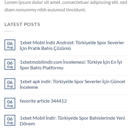
Lorem ipsum dolor sit amet, consectetuer adipiscing elit, sed
diam nonummy nibh euismod tincidunt.
LATEST POSTS
1xbet Mobil İndir Android: Türkiye’de Spor Severler
06
Aug
İçin Pratik Bahis Çözümü
1xbetmobilindir.com İncelemesi: Türkiye İçin En İyi
06
Aug
Spor Bahis Platformu
1xbet apk indir: Türkiye’de Spor Severler İçin Güncel
06
Aug
İnceleme
favorite article 344412
06
Aug
1xbet Mobil İndir: Türkiye’de Spor Bahislerinde Yeni
06
Aug
Dönem