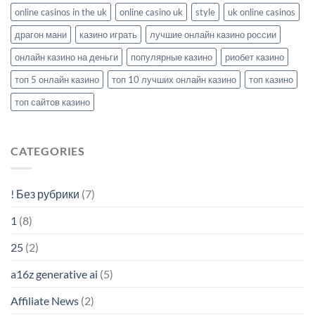
online casinos in the uk
online casino uk
style
uk online casinos
драгон мани
казино играть
лучшие онлайн казино россии
онлайн казино на деньги
популярные казино
риобет казино
топ 5 онлайн казино
топ 10 лучших онлайн казино
топ казино
топ сайтов казино
CATEGORIES
! Без рубрики
(7)
1
(8)
25
(2)
a16z generative ai
(5)
Affiliate News
(2)