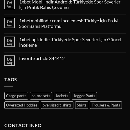
1xbet Mobil İndir Android: Türkiye’de Spor Severler
06
Aug
İçin Pratik Bahis Çözümü
1xbetmobilindir.com İncelemesi: Türkiye İçin En İyi
06
Aug
Spor Bahis Platformu
1xbet apk indir: Türkiye’de Spor Severler İçin Güncel
06
Aug
İnceleme
favorite article 344412
06
Aug
TAGS
Cargo pants
co-ord sets
Jackets
Jogger Pants
Oversized Hoddies
oversized t-shirts
Shirts
Trousers & Pants
CONTACT INFO