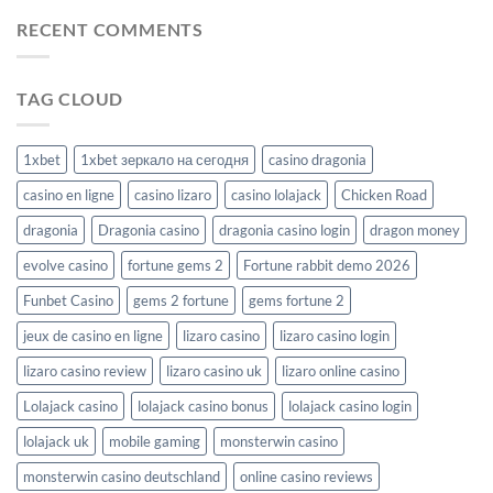
RECENT COMMENTS
TAG CLOUD
1xbet
1xbet зеркало на сегодня
casino dragonia
casino en ligne
casino lizaro
casino lolajack
Chicken Road
dragonia
Dragonia casino
dragonia casino login
dragon money
evolve casino
fortune gems 2
Fortune rabbit demo 2026
Funbet Casino
gems 2 fortune
gems fortune 2
jeux de casino en ligne
lizaro casino
lizaro casino login
lizaro casino review
lizaro casino uk
lizaro online casino
Lolajack casino
lolajack casino bonus
lolajack casino login
lolajack uk
mobile gaming
monsterwin casino
monsterwin casino deutschland
online casino reviews