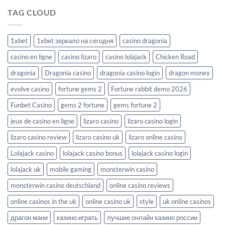
TAG CLOUD
1xbet
1xbet зеркало на сегодня
casino dragonia
casino en ligne
casino lizaro
casino lolajack
Chicken Road
dragonia
Dragonia casino
dragonia casino login
dragon money
evolve casino
fortune gems 2
Fortune rabbit demo 2026
Funbet Casino
gems 2 fortune
gems fortune 2
jeux de casino en ligne
lizaro casino
lizaro casino login
lizaro casino review
lizaro casino uk
lizaro online casino
Lolajack casino
lolajack casino bonus
lolajack casino login
lolajack uk
mobile gaming
monsterwin casino
monsterwin casino deutschland
online casino reviews
online casinos in the uk
online casino uk
style
uk online casinos
драгон мани
казино играть
лучшие онлайн казино россии