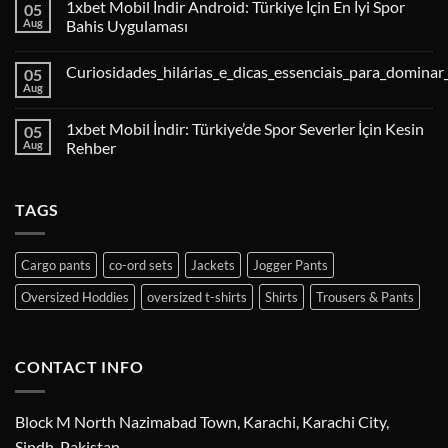
1xbet Mobil İndir Android: Türkiye İçin En İyi Spor
05
Aug
Bahis Uygulaması
Curiosidades_hilárias_e_dicas_essenciais_para_dominar
05
Aug
1xbet Mobil İndir: Türkiye’de Spor Severler İçin Kesin
05
Aug
Rehber
TAGS
Cargo pants
co-ord sets
Jackets
Jogger Pants
Oversized Hoddies
oversized t-shirts
Shirts
Trousers & Pants
CONTACT INFO
Block M North Nazimabad Town, Karachi, Karachi City,
Sindh, Pakistan.