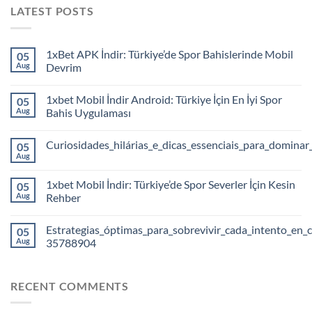
LATEST POSTS
1xBet APK İndir: Türkiye’de Spor Bahislerinde Mobil
05
Aug
Devrim
1xbet Mobil İndir Android: Türkiye İçin En İyi Spor
05
Aug
Bahis Uygulaması
Curiosidades_hilárias_e_dicas_essenciais_para_dominar
05
Aug
1xbet Mobil İndir: Türkiye’de Spor Severler İçin Kesin
05
Aug
Rehber
Estrategias_óptimas_para_sobrevivir_cada_intento_en_c
05
Aug
35788904
RECENT COMMENTS