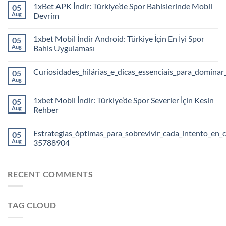
1xBet APK İndir: Türkiye’de Spor Bahislerinde Mobil
05
Aug
Devrim
1xbet Mobil İndir Android: Türkiye İçin En İyi Spor
05
Aug
Bahis Uygulaması
Curiosidades_hilárias_e_dicas_essenciais_para_dominar
05
Aug
1xbet Mobil İndir: Türkiye’de Spor Severler İçin Kesin
05
Aug
Rehber
Estrategias_óptimas_para_sobrevivir_cada_intento_en_c
05
Aug
35788904
RECENT COMMENTS
TAG CLOUD