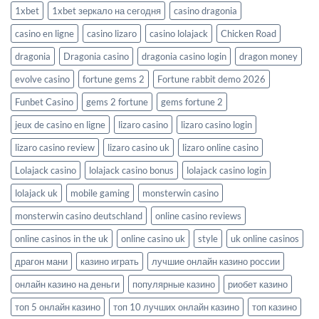
1xbet
1xbet зеркало на сегодня
casino dragonia
casino en ligne
casino lizaro
casino lolajack
Chicken Road
dragonia
Dragonia casino
dragonia casino login
dragon money
evolve casino
fortune gems 2
Fortune rabbit demo 2026
Funbet Casino
gems 2 fortune
gems fortune 2
jeux de casino en ligne
lizaro casino
lizaro casino login
lizaro casino review
lizaro casino uk
lizaro online casino
Lolajack casino
lolajack casino bonus
lolajack casino login
lolajack uk
mobile gaming
monsterwin casino
monsterwin casino deutschland
online casino reviews
online casinos in the uk
online casino uk
style
uk online casinos
драгон мани
казино играть
лучшие онлайн казино россии
онлайн казино на деньги
популярные казино
риобет казино
топ 5 онлайн казино
топ 10 лучших онлайн казино
топ казино